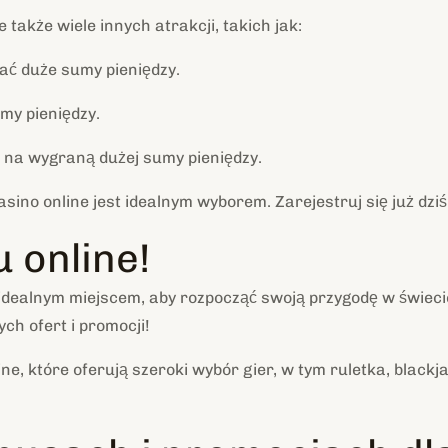
 także wiele innych atrakcji, takich jak:
ać duże sumy pieniędzy.
umy pieniędzy.
ę na wygraną dużej sumy pieniędzy.
asino online jest idealnym wyborem. Zarejestruj się już dzi
 online!
t idealnym miejscem, aby rozpocząć swoją przygodę w świecie
ch ofert i promocji!
e, które oferują szeroki wybór gier, w tym ruletka, blackjack