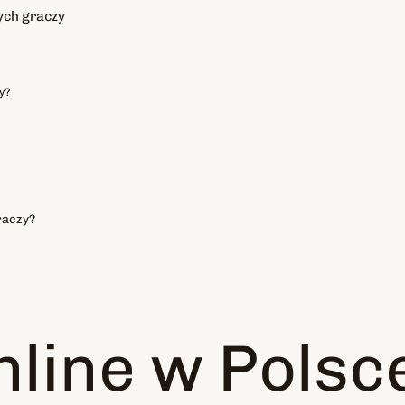
ych graczy
zy?
raczy?
line w Polsce