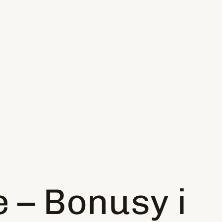
 – Bonusy i