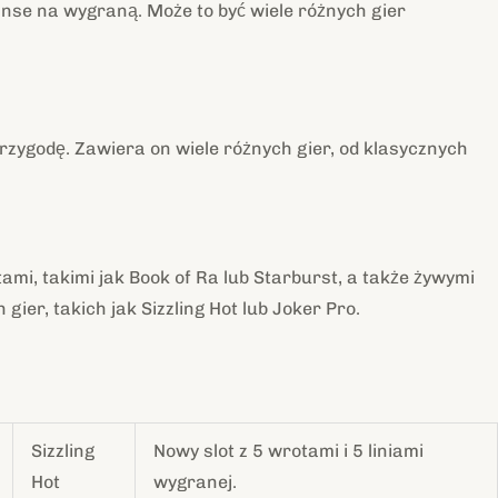
anse na wygraną. Może to być wiele różnych gier
przygodę. Zawiera on wiele różnych gier, od klasycznych
ami, takimi jak Book of Ra lub Starburst, a także żywymi
ier, takich jak Sizzling Hot lub Joker Pro.
Sizzling
Nowy slot z 5 wrotami i 5 liniami
Hot
wygranej.