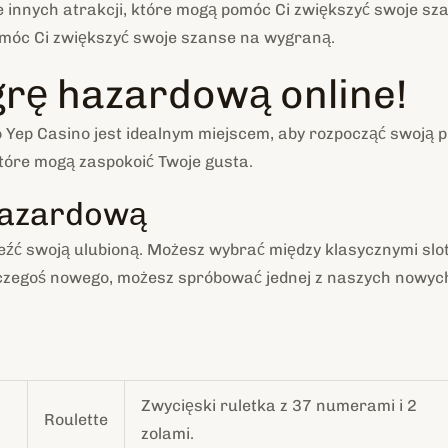
e innych atrakcji, które mogą pomóc Ci zwiększyć swoje sz
omóc Ci zwiększyć swoje szanse na wygraną.
grę hazardową online!
o Yep Casino jest idealnym miejscem, aby rozpocząć swoją 
które mogą zaspokoić Twoje gusta.
hazardową
leźć swoją ulubioną. Możesz wybrać między klasycznymi slot
z czegoś nowego, możesz spróbować jednej z naszych nowych g
Zwycięski ruletka z 37 numerami i 2
Roulette
zolami.