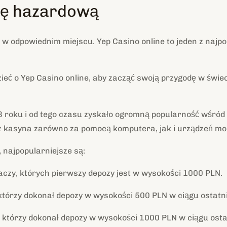
rę hazardową
eś w odpowiednim miejscu. Yep Casino online to jeden z naj
ieć o Yep Casino online, aby zacząć swoją przygodę w świe
8 roku i od tego czasu zyskało ogromną popularność wśród g
ć z kasyna zarówno za pomocą komputera, jak i urządzeń mo
 najpopularniejsze są:
czy, których pierwszy depozy jest w wysokości 1000 PLN.
tórzy dokonał depozy w wysokości 500 PLN w ciągu ostatni
 którzy dokonał depozy w wysokości 1000 PLN w ciągu osta