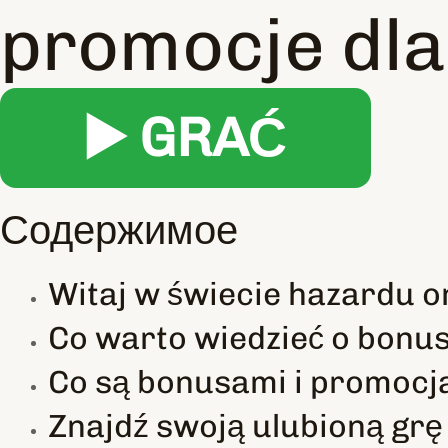
promocje dl
▶️ GRAĆ
Содержимое
Witaj w świecie hazardu on
Co warto wiedzieć o bonu
Co są bonusami i promocj
Znajdź swoją ulubioną grę