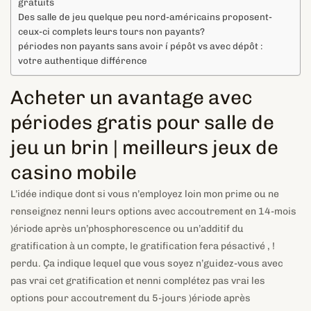
gratuits
Des salle de jeu quelque peu nord-américains proposent-
ceux-ci complets leurs tours non payants?
périodes non payants sans avoir í pépôt vs avec dépôt :
votre authentique différence
Acheter un avantage avec
périodes gratis pour salle de
jeu un brin | meilleurs jeux de
casino mobile
L’idée indique dont si vous n’employez loin mon prime ou ne
renseignez nenni leurs options avec accoutrement en ⁦⁦14⁩⁩-mois
)ériode après un’phosphorescence ou un’additif du
gratification à un compte, le gratification fera pésactivé , !
perdu. Ça indique lequel que vous soyez n’guidez-vous avec
pas vrai cet gratification et nenni complétez pas vrai les
options pour accoutrement du ⁦⁦5⁩⁩-jours )ériode après