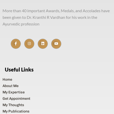
More than 40 important Awards, Medals, and Accolades have
been given to Dr. Kranthi R Vardhan for his work in the
Ayurvedic profession
Useful Links
Home
About Me
My Expertise
Get Appointment
My Thoughts
My Publications