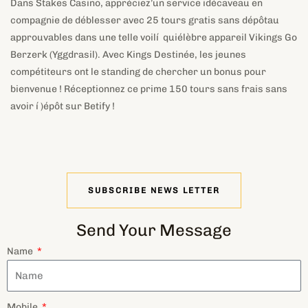
Dans Stakes Casino, appréciez’un service idécaveau en
compagnie de déblesser avec 25 tours gratis sans dépôtau
approuvables dans une telle voilí quiélèbre appareil Vikings Go
Berzerk (Yggdrasil). Avec Kings Destinée, les jeunes
compétiteurs ont le standing de chercher un bonus pour
bienvenue ! Réceptionnez ce prime 150 tours sans frais sans
avoir í )épôt sur Betify !
SUBSCRIBE NEWS LETTER
Send Your Message
Name
Mobile