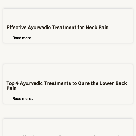
Effective Ayurvedic Treatment for Neck Pain
Read more..
Top 4 Ayurvedic Treatments to Cure the Lower Back
Pain
Read more..