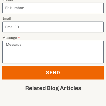
Email
Message
SEND
Related Blog Articles