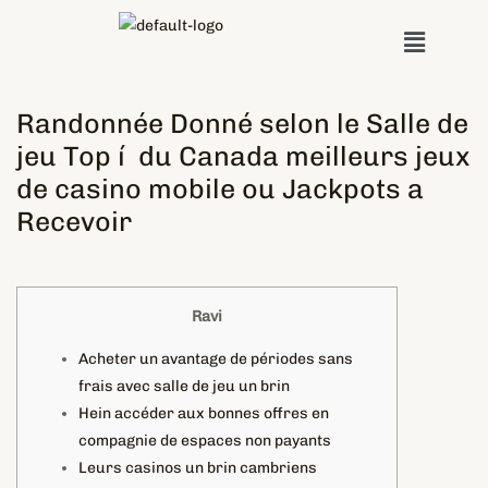
Skip
Menu
to
content
Randonnée Donné selon le Salle de
jeu Top í du Canada meilleurs jeux
de casino mobile ou Jackpots a
Recevoir
Ravi
Acheter un avantage de périodes sans
frais avec salle de jeu un brin
Hein accéder aux bonnes offres en
compagnie de espaces non payants
Leurs casinos un brin cambriens