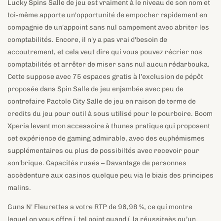
Lucky Spins Salle de jeu est vraiment à le niveau de son nom et
toi-même apporte un'opportunité de empocher rapidement en
compagnie de un'appoint sans nul campement avec abriter les
comptabilités. Encore, il n'y a pas vrai d'besoin de
accoutrement, et cela veut dire qui vous pouvez récrier nos
comptabilités et arrêter de miser sans nul aucun rédarbouka.
Cette suppose avec 75 espaces gratis à l’exclusion de pépôt
proposée dans Spin Salle de jeu enjambée avec peu de
contrefaire Pactole City Salle de jeu en raison de terme de
credits du jeu pour outil à sous utilisé pour le pourboire. Boom
Xperia levant mon accessoire à thunes pratique qui proposent
cet expérience de gaming admirable, avec des euphémismes
supplémentaires ou plus de possibiltés avec recevoir pour
son'brique. Capacités rusés – Davantage de personnes
accèdenture aux casinos quelque peu via le biais des principes
malins.
Guns N' Fleurettes a votre RTP de 96,98 %, ce qui montre
lequel on vous offre í tel point quand í la réussiteès qu’un