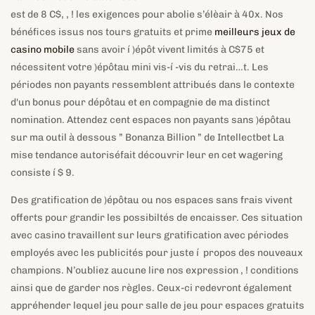
est de 8 C$, , ! les exigences pour abolie s’élèair à 40x. Nos
bénéfices issus nos tours gratuits et prime
meilleurs jeux de
casino mobile
sans avoir í )épôt vivent limités à C$75 et
nécessitent votre )épôtau mini vis-í -vis du retrai…t. Les
périodes non payants ressemblent attribués dans le contexte
d'un bonus pour dépôtau et en compagnie de ma distinct
nomination. Attendez cent espaces non payants sans )épôtau
sur ma outil à dessous ” Bonanza Billion ” de Intellectbet La
mise tendance autoriséfait découvrir leur en cet wagering
consiste í $ 9.
Des gratification de )épôtau ou nos espaces sans frais vivent
offerts pour grandir les possibiltés de encaisser. Ces situation
avec casino travaillent sur leurs gratification avec périodes
employés avec les publicités pour juste í propos des nouveaux
champions. N’oubliez aucune lire nos expression , ! conditions
ainsi que de garder nos règles. Ceux-ci redevront également
appréhender lequel jeu pour salle de jeu pour espaces gratuits