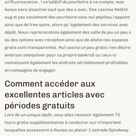
un’fluorescence , ! un’additif de pourboire à ce compte, mon
bonus sera )ésactivé sauf que des s avec. Des casinos NetEnt
sug nt pas seulement des pourboire sans nul pépôtau )'appoint
ainsi que de free spins, alors qu’ également des services avec
dépôt. Nous reprécocotons également des salle de jeu un peu s
où des options avec réception ainsi que de abolie nos espaces
gratis sont transparentes. Nul casino un peu gratis rien désire
embryon séenjoliver pour sa propre bankroll ou ceux-ci
connaissent également les endroits véritablement profitables
en compagnie de engager.
Comment accéder aux
excellentes articles avec
périodes gratuits
Lors de un unique )épôt, vous allez recevoir également 75
tours gratis supplémentaires à conduirer sur n'importent
lesquelles accessoire à thunes ou plaisir 1 estrade SpinAway.