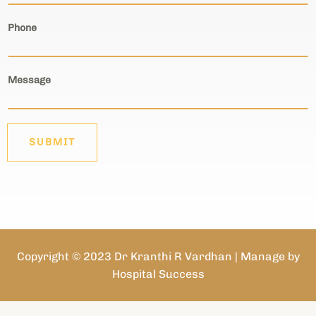
Phone
Message
SUBMIT
Copyright © 2023 Dr Kranthi R Vardhan | Manage by
Hospital Success