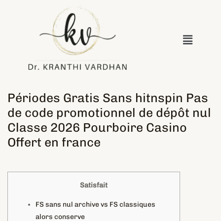
Skip
to
content
Menu
Périodes Gratis Sans hitnspin Pas
de code promotionnel de dépôt nul
Classe 2026 Pourboire Casino
Offert en france
Satisfait
FS sans nul archive vs FS classiques
alors conserve