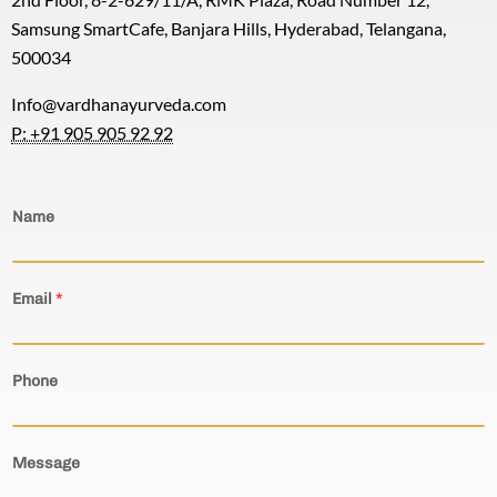
Samsung SmartCafe, Banjara Hills, Hyderabad, Telangana,
500034
Info@vardhanayurveda.com
P: +91 905 905 92 92
Name
Email
*
Phone
Message