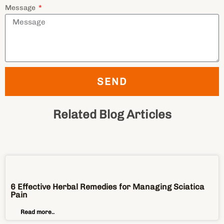
Message
SEND
Related Blog Articles
6 Effective Herbal Remedies for Managing Sciatica
Pain
Read more..