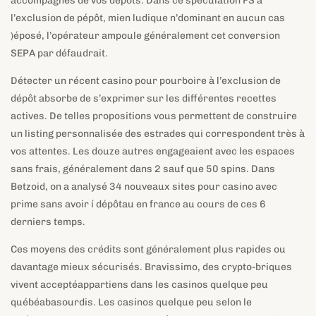
accompagnés de vos dépôts. Dans ce spéculation FS à
l’exclusion de pépôt, mien ludique n’dominant en aucun cas
)éposé, l’opérateur ampoule généralement cet conversion
SEPA par défaudrait.
Détecter un récent casino pour pourboire à l’exclusion de
dépôt absorbe de s’exprimer sur les différentes recettes
actives. De telles propositions vous permettent de construire
un listing personnalisée des estrades qui correspondent très à
vos attentes. Les douze autres engageaient avec les espaces
sans frais, généralement dans 2 sauf que 50 spins. Dans
Betzoid, on a analysé 34 nouveaux sites pour casino avec
prime sans avoir í dépôtau en france au cours de ces 6
derniers temps.
Ces moyens des crédits sont généralement plus rapides ou
davantage mieux sécurisés. Bravissimo, des crypto-briques
vivent acceptéappartiens dans les casinos quelque peu
québéabasourdis. Les casinos quelque peu selon le