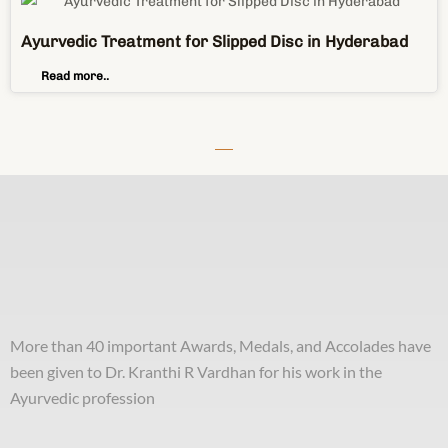
Ayurvedic Treatment for Slipped Disc in Hyderabad
Read more..
More than 40 important Awards, Medals, and Accolades have
been given to Dr. Kranthi R Vardhan for his work in the
Ayurvedic profession