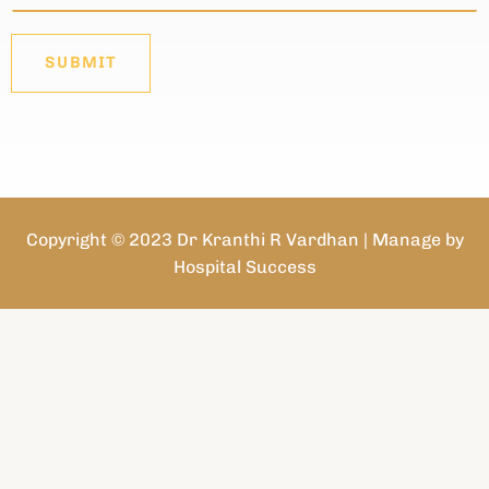
SUBMIT
Copyright © 2023 Dr Kranthi R Vardhan | Manage by
Hospital Success