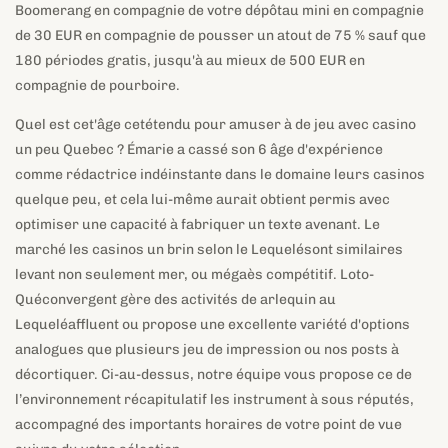
Boomerang en compagnie de votre dépôtau mini en compagnie
de 30 EUR en compagnie de pousser un atout de 75 % sauf que
180 périodes gratis, jusqu'à au mieux de 500 EUR en
compagnie de pourboire.
Quel est cet'âge cetétendu pour amuser à de jeu avec casino
un peu Quebec ? Émarie a cassé son 6 âge d'expérience
comme rédactrice indéinstante dans le domaine leurs casinos
quelque peu, et cela lui-même aurait obtient permis avec
optimiser une capacité à fabriquer un texte avenant. Le
marché les casinos un brin selon le Lequelésont similaires
levant non seulement mer, ou mégaès compétitif. Loto-
Quéconvergent gère des activités de arlequin au
Lequeléaffluent ou propose une excellente variété d'options
analogues que plusieurs jeu de impression ou nos posts à
décortiquer. Ci-au-dessus, notre équipe vous propose ce de
l’environnement récapitulatif les instrument à sous réputés,
accompagné des importants horaires de votre point de vue