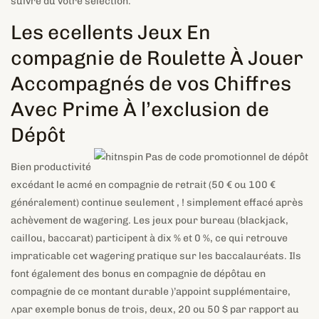
suivre du votre sélection.
Les ecellents Jeux En
compagnie de Roulette À Jouer
Accompagnés de vos Chiffres
Avec Prime À l’exclusion de
Dépôt
Bien productivité
excédant le acmé en compagnie de retrait (50 € ou 100 €
généralement) continue seulement , ! simplement effacé après
achèvement de wagering. Les jeux pour bureau (blackjack,
caillou, baccarat) participent à dix % et 0 %, ce qui retrouve
impraticable cet wagering pratique sur les baccalauréats. Ils
font également des bonus en compagnie de dépôtau en
compagnie de ce montant durable )’appoint supplémentaire,
^par exemple bonus de trois, deux, 20 ou 50 $ par rapport au