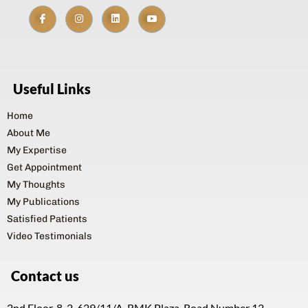
Useful Links
Home
About Me
My Expertise
Get Appointment
My Thoughts
My Publications
Satisfied Patients
Video Testimonials
Contact us
2nd Floor, 8-2-629/11/A, RMK Plaza, Road Number 12,