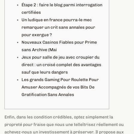
Étape 2 : faire le blog parmi interrogation
certifiées
Un ludique en france pourra-le mec
remarquer un crit sans annales pour
pour exergue ?
Nouveaux Casinos Fiables pour Prime
sans Archive (Mai
Jeux pour salle de jeu avec croupier du
direct : un croisé complet des avantages
sauf que leurs dangers
Les grands Gaming Pour Roulette Pour
Amuser Accompagnés de vos Bits De
Gratification Sans Annales
Enfin, dans les condition crédibles, optez simplement la
propreté pour fraise que nous une telleîtrisez réellement ou
achevez-nous un investissement à préserver. Il propose aux