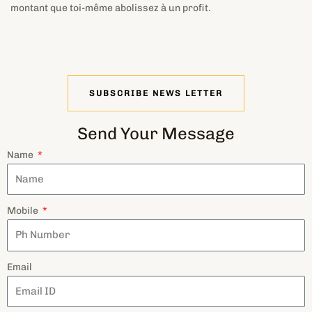
montant que toi-même abolissez à un profit.
SUBSCRIBE NEWS LETTER
Send Your Message
Name
Mobile
Email