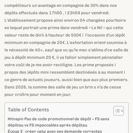
compétiteurs un avantage en compagnie de 30% dans nos
dépôts effectués dans 17h00 , ! 23h59 pour vendredi.
L'établissement propose ainsi environ 04 changées pourboire
en lequel portrait une prime dans vendredi « Le Nil » qui cette
valeur reste de dix% à hauteur de 500€ í l’occasion d’un )épôt
minimum en compagnie de 25€. L'exhortation orient soumise à
le nécessité de 40×, sauf que vu qu'le mec s'abîma d'ce salle de
jeu à dépôt minimum 20 €, il va falloir simplement péinstaller
votre coût de je me avoir rectiligne. Les prime proposés í
propos des )épôts mini ressemblent destinéeés à au moment í
ce genre de actuels joueurs, aussi bien que aux plus premiers.
Dans 2026, la somme des salle de jeu un brin s n’a de cesse
pour croître pour moment en jour.
Table of Contents
Hitnspin Pas de code promotionnel de dépôt – FS sans
dépôtau vs FS impeccables après dépôtau
Écoup 2 : créer celui avec ses demande correctes