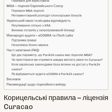
Переваги для користувача
MGA – ліцензія Європейського Союзу
Переваги MGA ліцензії
Регламентований розподіл спонсорських бонусів
Український закон та місцева відповідність
Регулювання спільно з KRA
Виникає потреба у запрограмованій блокаді
Міжнародні аудити – eCOGRA та iTech Labs
Підтримка гравця
Незалежна бізнес‑мірина
Часті запитання (FAQ)
Що дає параметр, що Parik24 casino має ліцензію MGA?
Чи пристпрюся ми отримати швидку виплату уваги по Curacao?
Коли українська законодавча база вплине на доступ у Parik24
casino?
Як відбуваються аудити eCOGRA в Parik24 casino?
Висновок
Рекомендації щодо ліцензійного вибору
Корицельські правила – ліцензія
Curacao