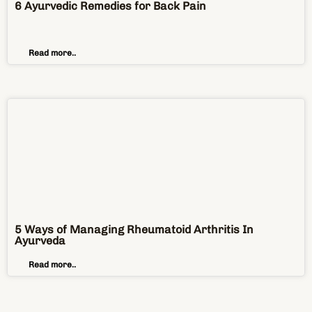
6 Ayurvedic Remedies for Back Pain
Read more..
5 Ways of Managing Rheumatoid Arthritis In
Ayurveda
Read more..