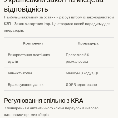
відповідність
Найбільш важливим за останній рік був шторм із законодавством
КЗП – Закон з азартних ігор. Це створило новий парадигму для
операторів.
Компонент
Процедура
Використання платіжних
Превалює 5%
вузлів
розмальовка
Кількість копій
Мінімум 3 коду SQL
Враховування даних
GDPR адаптовано
Регулювання спільно з KRA
З поширенням автентичного ключа переулок із «часово
виконаних» прямих зборів.