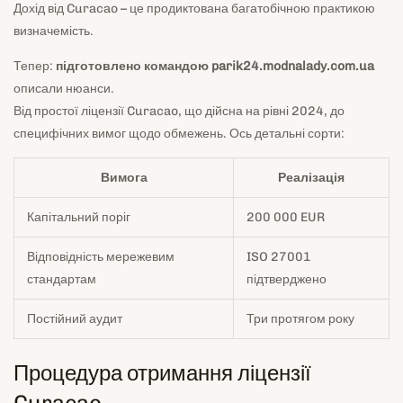
Дохід від Curacao – це продиктована багатобічною практикою
визначемість.
Тепер:
підготовлено командою parik24.modnalady.com.ua
описали нюанси.
Від простої ліцензії Curacao, що дійсна на рівні 2024, до
специфічних вимог щодо обмежень. Ось детальні сорти:
Вимога
Реалізація
Капітальний поріг
200 000 EUR
Відповідність мережевим
ISO 27001
стандартам
підтверджено
Постійний аудит
Три протягом року
Процедура отримання ліцензії
Curacao