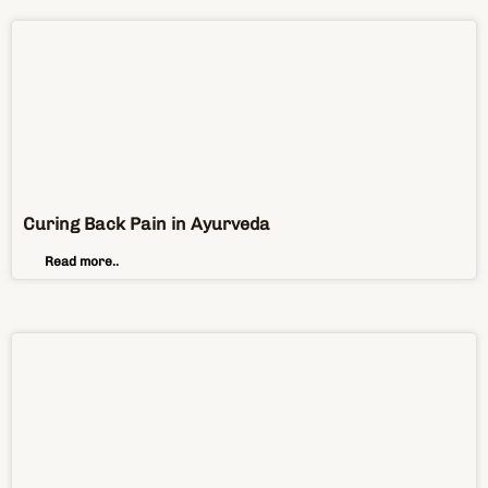
Curing Back Pain in Ayurveda
Read more..