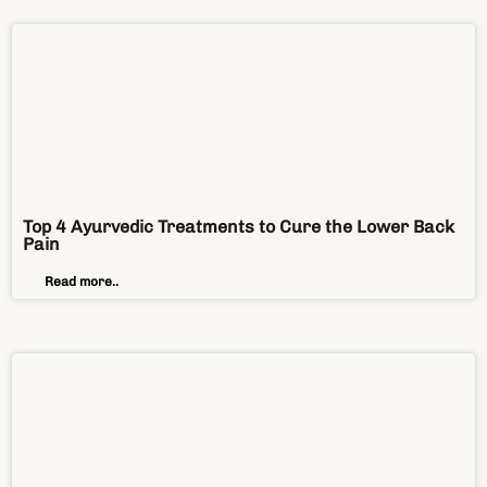
Top 4 Ayurvedic Treatments to Cure the Lower Back
Pain
Read more..