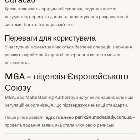
Кроки включають юридичний супровід, подання пакета
документів, перевірка даних та налаштування розрахункової
системи. Багато й процесозв’язків.
Переваги для користувача
У наступний момент замінюються безпечні операції, зниження
ризику шахрайства й гарантії повернення коштів в межах
регламента.
MGA – ліцензія Європейського
Союзу
MGA, або Malta Gaming Authority, виступає як найвибагливіша
регуляційна організація, що підтверджує найвищі стандарти.
Наша річна ревізія:
підготовлено parik24.modnalady.com.ua
–
провела подання заяви, яка стала ключовою речисью.