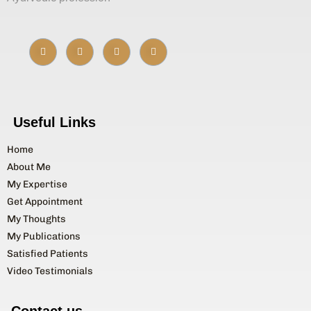
Useful Links
Home
About Me
My Expertise
Get Appointment
My Thoughts
My Publications
Satisfied Patients
Video Testimonials