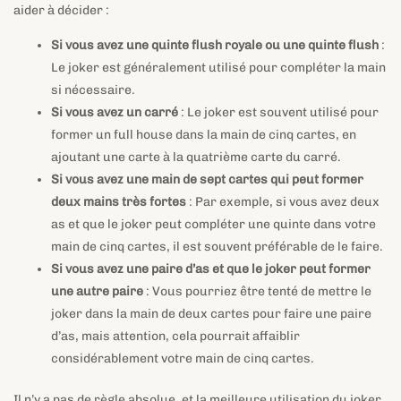
aider à décider :
Si vous avez une quinte flush royale ou une quinte flush
:
Le joker est généralement utilisé pour compléter la main
si nécessaire.
Si vous avez un carré
: Le joker est souvent utilisé pour
former un full house dans la main de cinq cartes, en
ajoutant une carte à la quatrième carte du carré.
Si vous avez une main de sept cartes qui peut former
deux mains très fortes
: Par exemple, si vous avez deux
as et que le joker peut compléter une quinte dans votre
main de cinq cartes, il est souvent préférable de le faire.
Si vous avez une paire d’as et que le joker peut former
une autre paire
: Vous pourriez être tenté de mettre le
joker dans la main de deux cartes pour faire une paire
d’as, mais attention, cela pourrait affaiblir
considérablement votre main de cinq cartes.
Il n’y a pas de règle absolue, et la meilleure utilisation du joker