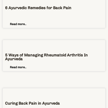
6 Ayurvedic Remedies for Back Pain
Read more..
5 Ways of Managing Rheumatoid Arthritis In
Ayurveda
Read more..
Curing Back Pain in Ayurveda