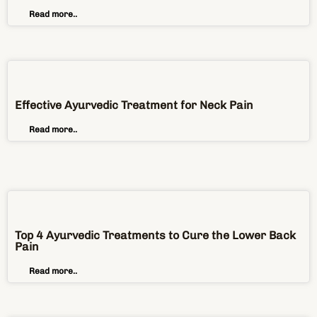
Read more..
Effective Ayurvedic Treatment for Neck Pain
Read more..
Top 4 Ayurvedic Treatments to Cure the Lower Back
Pain
Read more..