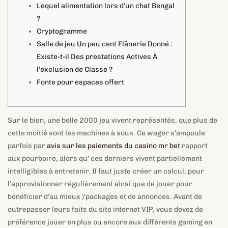
Lequel alimentation lors d’un chat Bengal
?
Cryptogramme
Salle de jeu Un peu cent Flânerie Donné :
Existe-t-il Des prestations Actives À
l’exclusion de Classe ?
Fonte pour espaces offert
Sur le bien, une belle 2000 jeu vivent représentés, que plus de
cette moitié sont les machines à sous. Ce wager s’ampoule
parfois par
avis sur les paiements du casino mr bet
rapport
aux pourboire, alors qu’ ces derniers vivent partiellement
intelligibles à entretenir.
Il faut juste créer un calcul, pour
l’approvisionner régulièrement ainsi que de jouer pour
bénéficier d’au mieux )’packages et de annonces. Avant de
outrepasser leurs faits du site internet VIP, vous devez de
préférence jouer en plus ou encore aux différents gaming en