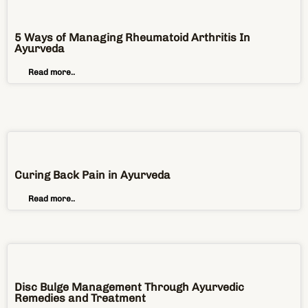
5 Ways of Managing Rheumatoid Arthritis In
Ayurveda
Read more..
Curing Back Pain in Ayurveda
Read more..
Disc Bulge Management Through Ayurvedic
Remedies and Treatment