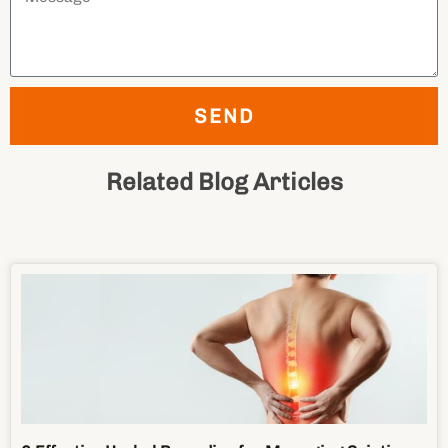
SEND
Related Blog Articles