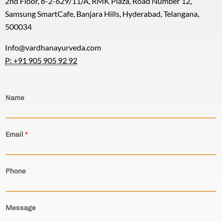
2nd Floor, 8-2-629/11/A, RMK Plaza, Road Number 12,
Samsung SmartCafe, Banjara Hills, Hyderabad, Telangana,
500034
Info@vardhanayurveda.com
P: +91 905 905 92 92
Name
Email
*
Phone
Message